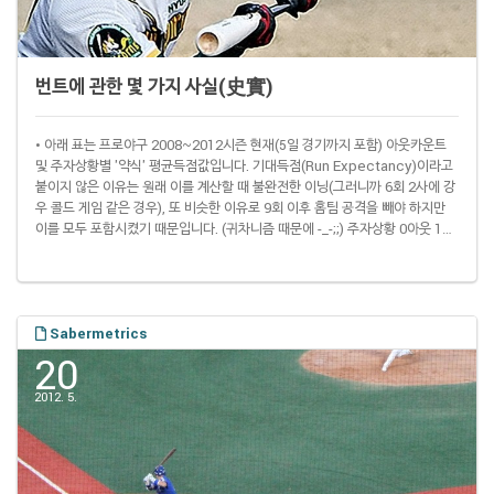
번트에 관한 몇 가지 사실(史實)
• 아래 표는 프로야구 2008~2012시즌 현재(5일 경기까지 포함) 아웃카운트
및 주자상황별 '약식' 평균득점값입니다. 기대득점(Run Expectancy)이라고
붙이지 않은 이유는 원래 이를 계산할 때 불완전한 이닝(그러니까 6회 2사에 강
우 콜드 게임 같은 경우), 또 비슷한 이유로 9회 이후 홈팀 공격을 빼야 하지만
이를 모두 포함시켰기 때문입니다. (귀차니즘 때문에 -_-;;) 주자상황 0아웃 1아
웃 2아웃 0-0-0 0.503 0.266 0.085 1-0-0 0.849 0.507 0.189 0-2-0 1.231
0.726 0.325 0-0-3 1.457 1.010 0.379 1-2-0 1.516 0.916 0.422 1-0-3
1.812 1.215 0.481 0-2-3 1.973 1.454 ..
Sabermetrics
20
2012. 5.