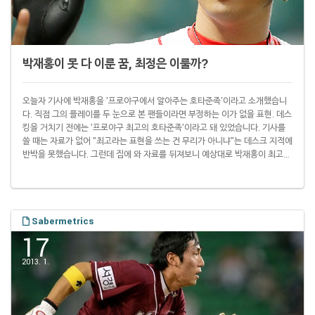
박재홍이 못 다 이룬 꿈, 최정은 이룰까?
오늘자 기사에 박재홍을 '프로야구에서 알아주는 호타준족'이라고 소개했습니
다. 직접 그의 플레이를 두 눈으로 본 팬들이라면 부정하는 이가 없을 표현. 데스
킹을 거치기 전에는 '프로야구 최고의 호타준족'이라고 돼 있었습니다. 기사를
쓸 때는 자료가 없어 "최고라는 표현을 쓰는 건 무리가 아니냐"는 데스크 지적에
반박을 못했습니다. 그런데 집에 와 자료를 뒤져보니 예상대로 박재홍이 최고
맞았습니다. 호타준족에 열광하는 건 전 세계 야구팬의 공통분모. 세이버메트릭
스(야구통계학)의 아버지 빌 제임스는 홈런과 도루의 조화평균을 가지고 이를
지수화했습니다. 이를 흔히 파워-스피드 지수(PSN·Power Speed
Number)라고 부릅니다. 한국 프로야구 31년을 통틀어 이 숫자가 가장 높은 선
수가 바로 박재홍입니다..
Sabermetrics
17
2013. 1.