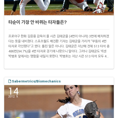
타순이 가장 안 바뀌는 타자들은?
프로야구 한화 김응용 감독이 올 시즌 김태균을 (4번이 아니라) 3번에 배치하겠
다는 뜻을 내비쳤다. 스포츠월드 배진환 기자는 김태균을 가리켜 "부동의 4번
타자로 각인됐다"고 썼다. 틀린 말은 아니다. 김태균은 지난해 전체 513 타석 중
486번(94.7%)을 4번 타자로 경기에 나왔으니 말이다. 그러나 김태균도 넥센
박병호 앞에서는 명함을 내밀지 못한다. 박병호는 지난 시즌 513 타석 모두 4번
타자로 출전했다. 이런 식으로 각 진짜배기 각 타순 선수를 골라보면(규정타석
의 70% 이상 출장 기준) 1번은 KIA 이용규(98.4%), 2번은 같은 팀 김선빈
(83.6%) 차지다. 테이블세터(1, 2번 타자를 합쳐 부르는 말)의 가장 큰 목적은
출루. KIA 테이블 세터진은 8개 구단 가운데 가장 높은 ..
Sabermetrics/Biomechanics
14
2012. 9.