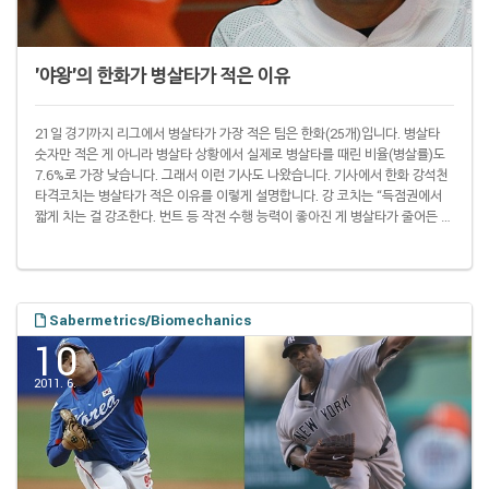
'야왕'의 한화가 병살타가 적은 이유
21일 경기까지 리그에서 병살타가 가장 적은 팀은 한화(25개)입니다. 병살타
숫자만 적은 게 아니라 병살타 상황에서 실제로 병살타를 때린 비율(병살률)도
7.6%로 가장 낮습니다. 그래서 이런 기사도 나왔습니다. 기사에서 한화 강석천
타격코치는 병살타가 적은 이유를 이렇게 설명합니다. 강 코치는 “득점권에서
짧게 치는 걸 강조한다. 번트 등 작전 수행 능력이 좋아진 게 병살타가 줄어든 요
인이다. 무엇보다 맞아서라도 살아 나가려는 선수들의 집념이 눈에 보인다”고
말했다. 이 말 속에 한화가 병살타가 적은 이유가 숨어 있습니다. '번트'입니다.
21일 경기까지 한화(68개)는 SK(81개)에 이어 두 번째로 희생번트를 많이 댔
습니다. 병살 숫자는 한화가 가장 적고 SK가 그 다음입니다. 희생번트로 주자를
..
Sabermetrics/Biomechanics
10
2011. 6.