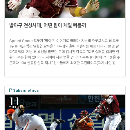
발야구 전성시대, 어떤 팀이 제일 빠를까
Speed Score!모두가 '발야구' 이야기로 바쁘다. 지난해 주루코치로 팀 도루
1위를 이끈 넥센 염경엽 감독은 "아무래도 올해 트렌드는 뛰는 야구가 될 것 같
다"고 했다. 지난 해 넥센을 맡았던 롯데 김시진 감독도 "도루 실패를 겁내면 안
된다. 죽는 한이 있더라도 뛰어야 사는 법을 안다"며 주루 플레이에 적극성을 주
문했다. KIA 선동열 감독 역시 "선수들에게 최대한 그린라이트(코치 사인 없이
도 주자가 자기 뜻에 따라 도루를 감행할 수 있는 자격)를 주겠다"고 밝힌 상태.
그런데 도루는 왜할까? 당연히 득점 확률을 높이기 위해서다. 1루보다는 2루에,
2루보다는 3루에 주자가 있을 때 득점하기가 쉽기 때문. 도루는 그저 주루 플레
이의 한 종류일 따름이다. 이에 세이버메트릭스의 아버지라 불리는 빌 ..
Sabermetrics
11
2013. 1.