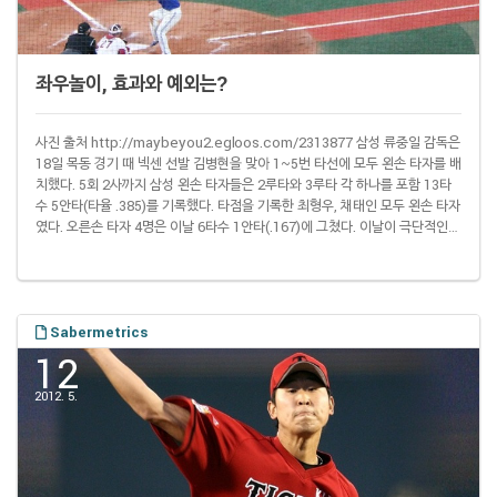
좌우놀이, 효과와 예외는?
사진 출처 http://maybeyou2.egloos.com/2313877 삼성 류중일 감독은
18일 목동 경기 때 넥센 선발 김병현을 맞아 1~5번 타선에 모두 왼손 타자를 배
치했다. 5회 2사까지 삼성 왼손 타자들은 2루타와 3루타 각 하나를 포함 13타
수 5안타(타율 .385)를 기록했다. 타점을 기록한 최형우, 채태인 모두 왼손 타자
였다. 오른손 타자 4명은 이날 6타수 1안타(.167)에 그쳤다. 이날이 극단적인
사례이기는 하지만 '좌우놀이'는 프로야구에서 흔히 볼 수 있는 풍경이다. 위기
때 왼손 타자가 나오면 수비 팀 감독은 왼손 투수를 올리고, 왼손 투수가 상대 선
발일 때만 선발 라인업에 들어서는 '플래툰 플레이어'도 있다. 좌우놀이 효과는
어느 정도일까. 아래는 2009~2011시즌 좌우..
Sabermetrics
12
2012. 5.