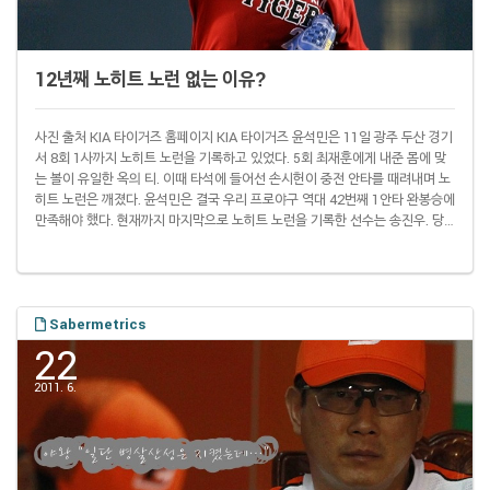
12년째 노히트 노런 없는 이유?
사진 출처 KIA 타이거즈 홈페이지 KIA 타이거즈 윤석민은 11일 광주 두산 경기
서 8회 1사까지 노히트 노런을 기록하고 있었다. 5회 최재훈에게 내준 몸에 맞
는 볼이 유일한 옥의 티. 이때 타석에 들어선 손시헌이 중전 안타를 때려내며 노
히트 노런은 깨졌다. 윤석민은 결국 우리 프로야구 역대 42번째 1안타 완봉승에
만족해야 했다. 현재까지 마지막으로 노히트 노런을 기록한 선수는 송진우. 당
시 한화 소속이던 송진우는 2000년 5월 18일 광주 KIA 경기에서 안타 없이 볼
넷 3개만 내줬다. 그 뒤 12년 동안 노히트 노런이 나오지 않고 있다. 반면 메이
저리그에서는 2010년 이후에만 노히트 노런(퍼펙트게임 포함)이 11번 나왔다.
481 경기 당 1번 꼴. 올해도 지난달 22일 필립 험버(시카고 화이..
Sabermetrics
22
2011. 6.