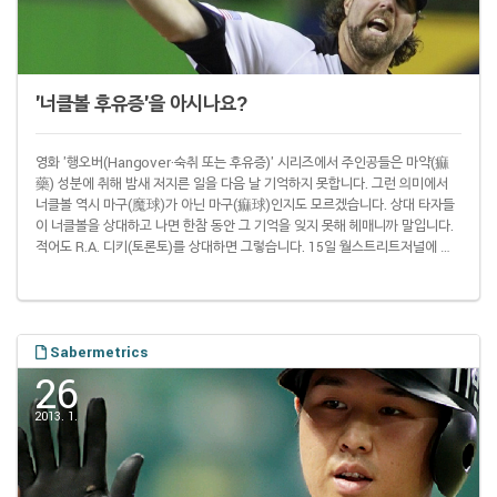
'너클볼 후유증'을 아시나요?
영화 '행오버(Hangover·숙취 또는 후유증)' 시리즈에서 주인공들은 마약(痲
藥) 성분에 취해 밤새 저지른 일을 다음 날 기억하지 못합니다. 그런 의미에서
너클볼 역시 마구(魔球)가 아닌 마구(痲球)인지도 모르겠습니다. 상대 타자들
이 너클볼을 상대하고 나면 한참 동안 그 기억을 잊지 못해 헤매니까 말입니다.
적어도 R.A. 디키(토론토)를 상대하면 그렇습니다. 15일 월스트리트저널에 따
르면 지난해 디키 선발 다음 날 같은 팀을 상대로 선발 등판한 뉴욕 메츠(지난해
디키 소속팀) 투수들은 132와 3분의 1이닝을 던져 평균자책 2.38을 기록했습
니다. 나머지 418과 3분의 2 이닝에서 이 기록은 4.56이었습니다. 확실히 디키
다음에 공을 던지면 성적이 좋아진 겁니다. 타순 디키 다음 평균자책(이닝)..
Sabermetrics
26
2013. 1.