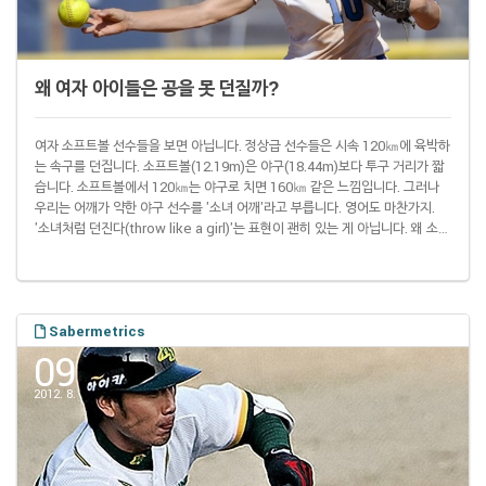
왜 여자 아이들은 공을 못 던질까?
여자 소프트볼 선수들을 보면 아닙니다. 정상급 선수들은 시속 120㎞에 육박하
는 속구를 던집니다. 소프트볼(12.19m)은 야구(18.44m)보다 투구 거리가 짧
습니다. 소프트볼에서 120㎞는 야구로 치면 160㎞ 같은 느낌입니다. 그러나
우리는 어깨가 약한 야구 선수를 '소녀 어깨'라고 부릅니다. 영어도 마찬가지.
'소녀처럼 던진다(throw like a girl)'는 표현이 괜히 있는 게 아닙니다. 왜 소녀
는 어깨가 약한 이들의 대명사가 됐을까요? 14일 워싱턴포스트 기사에 따르면
어릴 때부터 남자가 여자보다 공을 더 잘 던집니다. 아무래도 남자 아이들이 공
을 더 자주 던지면서 놀 테니까요. 미국에서 조사한 결과 다섯 살 때 남자 아이들
평균 구속은 시속 26.6마일(43㎞)이었습니다. 여자 아이들은..
Sabermetrics
09
2012. 8.