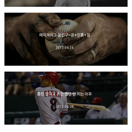
메이저리그 공인구=공+진흙+침
2013.04.16
홈런 쳤다고 거만 떨면 안 되는 이유
2013.04.08