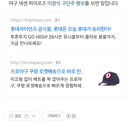
야구 넥센 히어로즈
이장석 구단주 행보
를 보면 말입니다.
https://m.lotteon.com
광고
롯데자이언츠 공식몰, 롯데온 오늘 롯데가 승리한다!
투혼투지 GO HIGH! 26시즌 유니폼부터 콜라보 용품까지,
지금 만나보세요!
http://m.coupang.com
광고
프로야구 쿠팡 로켓배송으로 바로 만나
요
미끄럼 없이 배트를 꽉 잡아주는 프로야
구, 쿠팡 로켓배송으로 빠르게 경험하세
요! 부드럽고 편안한 야구장갑, 와우회원
무료배송으로 직접 착용해보세요.
공감
구독하기