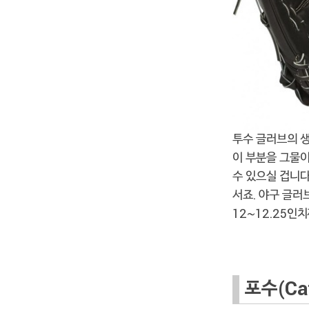
투수 글러브의 생
이 부분을 그물이
수 있으실 겁니다
서죠. 야구 글러
12~12.25인
포수(Cat