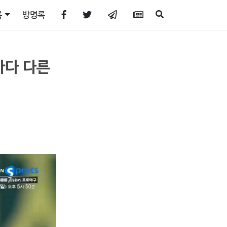
록
방명록
마다 다른