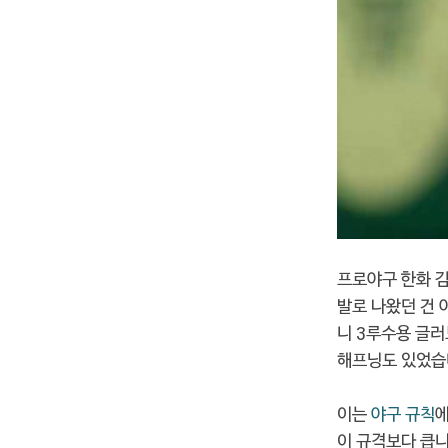
프로야구 한화 김
발로 나왔던 건 
니 3루수용 글러
해프닝도 있었습
이는
야구 규칙
에
이 규격보다 큽니