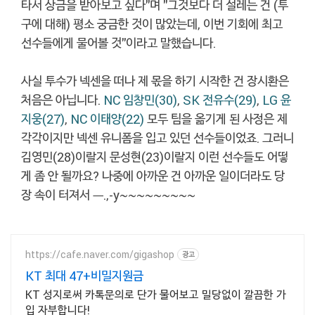
타서 상금을 받아보고 싶다"며 "그것보다 더 설레는 건 (투
구에 대해) 평소 궁금한 것이 많았는데, 이번 기회에 최고
선수들에게 물어볼 것"이라고 말했습니다.
사실 투수가 넥센을 떠나 제 몫을 하기 시작한 건 장시환은
처음은 아닙니다.
NC 임창민(30)
,
SK 전유수(29)
,
LG 윤
지웅(27)
,
NC 이태양(22)
모두 팀을 옮기게 된 사정은 제
각각이지만 넥센 유니폼을 입고 있던 선수들이었죠. 그러니
김영민(28)이랄지 문성현(23)이랄지 이런 선수들도 어떻
게 좀 안 될까요? 나중에 아까운 건 아까운 일이더라도 당
장 속이 터져서 ㅡ.,-y~~~~~~~~~
https://cafe.naver.com/gigashop
광고
KT 최대 47+비밀지원금
KT 성지로써 카톡문의로 단가 물어보고 밀당없이 깔끔한 가
입 자부합니다!