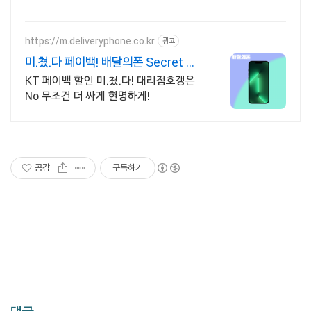
https://m.deliveryphone.co.kr
광고
미.쳤.다 페이백! 배달의폰 Secret 비
밀지원금!
KT 페이백 할인 미.쳤.다! 대리점호갱은
No 무조건 더 싸게 현명하게!
공감
구독하기