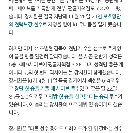
넥센에서 뛴 7시즌 동안 1군 무대서는 39경기에 등판해 6
패 1세이브를 기록한 게 전부. 평균자책점도 7.37이나 됐
습니다. 장시환은 결국 지난해 11월 28일
20인 보호명단
외 전력보강 선수
로 지명을 받아 kt 유니폼을 입게 됐습니
다.
하지만 이제 kt 조범현 감독이 전반기 수훈 선수로 주저없
이 꼽을 만큼 완전히 달라졌습니다. 올 시즌 전반기 성적은
5승 3패 9세이브에 평균자책점 3.38. 그저 성적만 좋은 게
아니라 kt의 첫 번째 역사에는 늘 장시환이 함께했습니다.
장시환은 kt가 4월 11일 목동 경기에서 넥센을 6-4로 꺾
고
창단 첫 승을 거둘 때 세이브 투수
였고, 같은 달 22일
Sk를 2-0으로 꺾고
안방 첫 승을 신고할 때는 승리 투수
가
됐습니다. 이 승리는 장시환의 프로 데뷔 첫 승이기도 했습
니다.
장시환은 "다른 선수 중에도 트레이드가 된 뒤 잘하는 선수