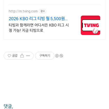
요! 부드럽고 편안한 야구장갑, 와우회원
무료배송으로 직접 착용해보세요.
http://m.tving.com
광고
2026 KBO 리그 티빙 월 5,500원부
터
티빙과 함께라면 어디서든 KBO 리그 시
청 가능! 지금 티빙으로
공감
구독하기
댓글,