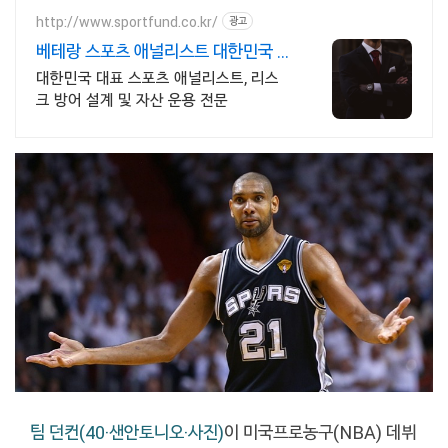
http://www.sportfund.co.kr/
광고
베테랑 스포츠 애널리스트 대한민국 1
순위 전력 분석가
대한민국 대표 스포츠 애널리스트, 리스
크 방어 설계 및 자산 운용 전문
팀 던컨(40·샌안토니오·사진)
이 미국프로농구(NBA) 데뷔