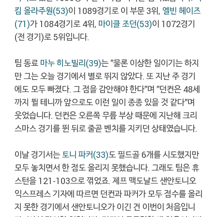
킴 올라주원(53)
이 1089경기로 이 부문 3위,
엘빈 헤이즈
(71)
가 1084경기로 4위,
마이클 조던(53)
이 1072경기
(전 경기)로 5위입니다.
팀 동료
마누 히노빌리(39)
는 "물론 이상한 일이기는 하지
만 그는 오늘 경기에서 별로 뛰지 않았다. 또 지난 주 경기
에도 모두 빠졌다. 그 점을 감안해야 한다"며 "던컨은 48세
까지 뛸 테니까 앞으로도 이런 일이 종종 있을 것 같다"며
웃었습니다. 던컨은 오른쪽 무릎 부상 때문에 지난해 크리
스마스 경기를 뛴 뒤로 줄곧 벤치를 지키던 상태였습니다.
이날 경기서는
토니 파커(33)
도 필드골 6개를 시도했지만
모두 놓치면서 한 점도 올리지 못했습니다. 그래도 팀은 휴
스턴을 121-103으로 꺾었죠. 제프 맥도날드 샌안토니오
익스프레스 기자에 따르면 던컨과 파커가 모두 점수를 올리
지 못한 경기에서 샌안토니오가 이긴 건 이번이 처음입니