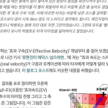
공을 칠 때는 몸에서 멀리 떨어져 있는 방망이 중심을 회전시켜야 합니다.
을 때릴 때는 방망이를 더 빨리 휘둘러야 하고 바깥쪽 공은 좀 늦어도 괜
리한 게 '효과 구속' 이론. 이에 따르면 타자는 바깥쪽 낮은 코스를 공략할
 코스보다 공이 시속 8km 정도 더 느리다고 생각해도 됩니다. 체인지업이
졌으니 박병호는 원래 치던 대로 치면 그만이었습니다. 그런데 모두들 '빨
강조하다 보니까 박병호도 타격 타이밍을 잃어버리고 말았습니다.
는 '효과 구속(EV·Effective Belocity)' 개념부터 좀 짚어 보겠
로 나간 기사 '
류현진이 매덕스 넘으려면…
'에 저는 "효과 속도는 
(real velocity)가 구종과 로케이션에 따라 타자에게 어떻게 달라
라고 썼습니다.
이 블로그 포스트
에도 비슷한 내용을 써뒀습니다.
정 결과를 표로 정리하면 오른쪽
납니다(조용빈 '효과속도(EV)
 투수의 타이밍 전쟁 그리고 그 측
 온 그림입니다). 이 그림은 같은