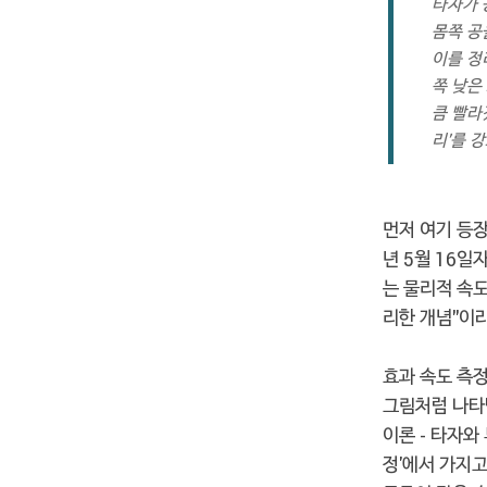
타자가 
몸쪽 공
이를 정
쪽 낮은
큼 빨라
리'를 
먼저 여기 등장하
년 5월 16일자
는 물리적 속도
리한 개념"이
효과 속도 측
그림처럼 나타
이론 - 타자와
정'에서 가지고