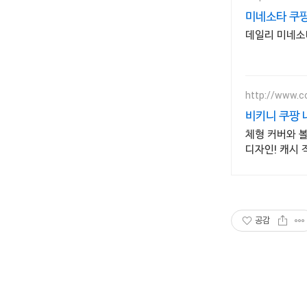
미네소타 쿠팡
데일리 미네소타
http://www.c
비키니 쿠팡
체형 커버와 
디자인! 캐시 
공감