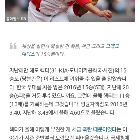
세상을 살면서 확실한 건 죽음, 세금 그리고
그레그
매덕스
의 15승뿐이다.
지난해만 해도 헥터(31·KIA·도니미카공화국·사진)의 15
승도 (당분간은) 이 리스트에 끼워줄 수 있을 줄 알았습니
다. 한국 무대를 처음 밟은 2016년 15승(5패), 지난해 20
승(5패)을 거둔 투수였으니까요. 그런데 올해 헥터는 11승
(10패)를 기록하는데 그쳤습니다. 평균자책점도 2016년
3.40, 지난해 3.48에서 올해 4.60으로 올랐습니다.
헥터가 올해 이렇게 부진한 게
세금 폭탄 때문이었다
는 이
야기가 시즌 중반부터 모락모락 피어올랐습니다. 국세청에