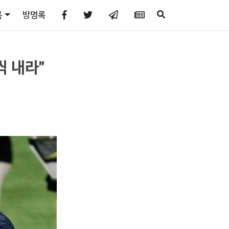
록
방명록
씩 내라"