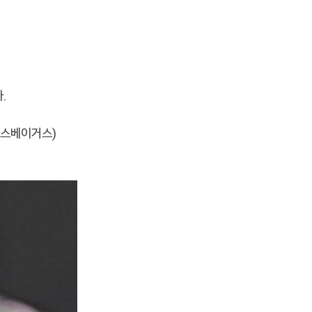
.
·라스베이거스)