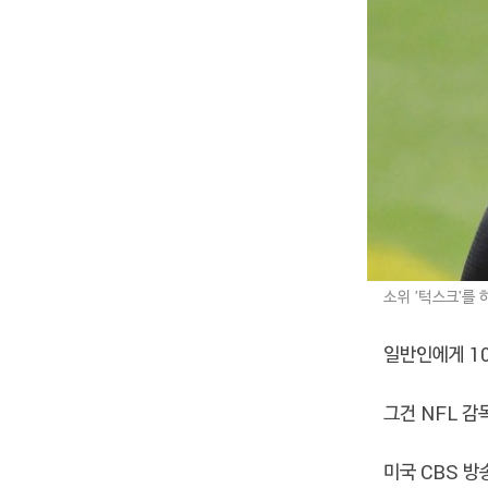
소위 '턱스크'를
일반인에게 1
그건 NFL 감
미국 CBS 방