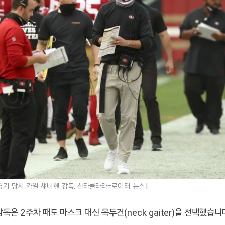
 경기 당시 카일 섀너핸 감독.
산타클라라=로이터
뉴스1
감독은 2주차 때도 마스크 대신 목두건(neck gaiter)을 선택했습니