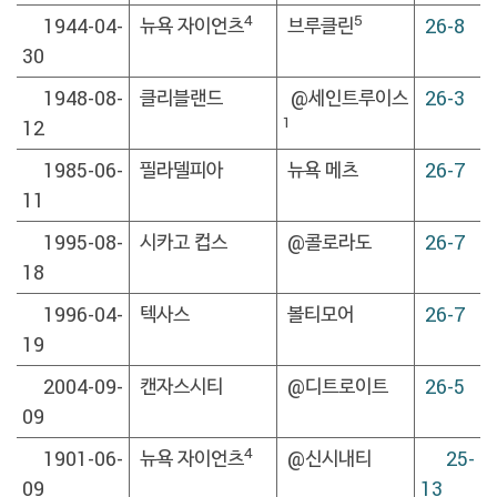
4
5
1944-04-
뉴욕 자이언츠
브루클린
26-8
30
1948-08-
클리블랜드
@세인트루이스
26-3
1
12
1985-06-
필라델피아
뉴욕 메츠
26-7
11
1995-08-
시카고 컵스
@콜로라도
26-7
18
1996-04-
텍사스
볼티모어
26-7
19
2004-09-
캔자스시티
@디트로이트
26-5
09
4
1901-06-
뉴욕 자이언츠
@신시내티
25-
09
13