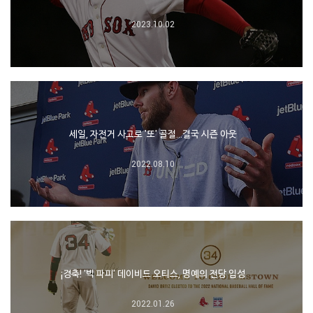
2023.10.02
세일, 자전거 사고로 '또' 골절…결국 시즌 아웃
2022.08.10
¡경축! '빅 파피' 데이비드 오티스, 명예의 전당 입성
2022.01.26