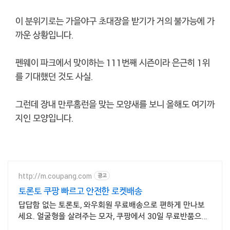
이 분위기로는 가을야구 초대장을 받기가 거의 불가능에 가
까운 상황입니다.
펜웨이 파크에서 맞이하는 111번째 시즌이라 은근히 1위
를 기대했던 것도 사실.
그런데 장내 만루홈런을 맞는 모양새를 보니 올해도 여기까
지인 모양입니다.
http://m.coupang.com
광고
토론토 쿠팡 빠르고 안전한 로켓배송
답답함 없는 토론토, 와우회원 무료배송으로 편하게 만나보
세요. 얼굴형을 살려주는 모자, 쿠팡에서 30일 무료반품으로
만나보세요.