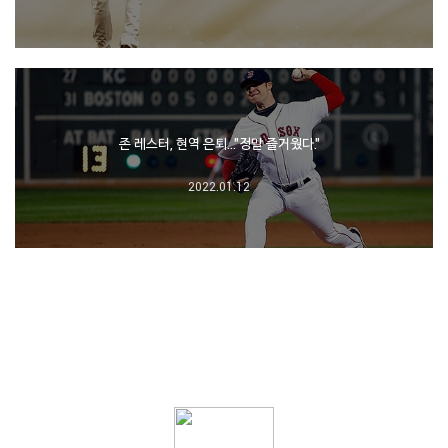
존 레스터, 현역 은퇴..."정말 즐거웠다."
2022.01.12