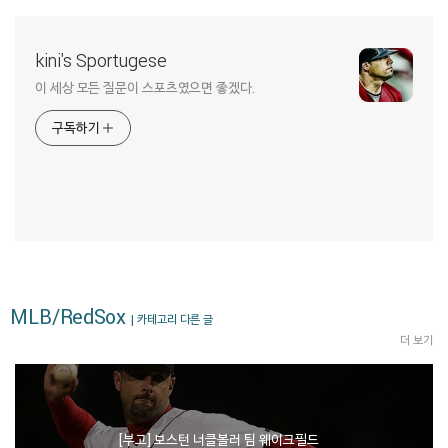
kini's Sportugese
이 세상 모든 질문이 스포츠였으면 좋겠다.
구독하기
MLB/RedSox
| 카테고리 다른 글
더 보기
[부고] 보스턴 너클볼러 팀 웨이크필드