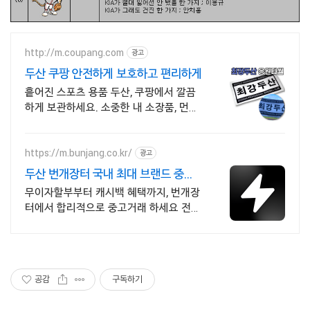
http://m.coupang.com
광고
두산 쿠팡 안전하게 보호하고 편리하게
흩어진 스포츠 용품 두산, 쿠팡에서 깔끔
하게 보관하세요. 소중한 내 소장품, 먼지
없이 깨끗하게! 와우회원 무료배송
https://m.bunjang.co.kr/
광고
두산 번개장터 국내 최대 브랜드 중고
거래
무이자할부부터 캐시백 혜택까지, 번개장
터에서 합리적으로 중고거래 하세요 전국
각지에서 올라오는 전국구 최다 상품 매
일 10만 개 이상의 신규 상품 업로드
공감
구독하기