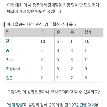
이번 대회 이 세 종목에서 금메달을 가장 많이 딴 팀도 전체
메달이 가장 많은 팀도 한국입니다.
▌파리 올림픽 사격, 펜싱, 양궁 합산 성적 톱 5
팀
금
은
동
합계
한국
10
5
1
16
중국
5
3
3
11
미국
3
5
3
11
이탈리아
2
5
2
9
일본
2
1
2
5
그렇다면 이 성적은 얼마나 '역대급'이라고 할 수 있을까요?
'
현대 양궁
'이 올림픽 정식 종목이 된 건
1972 뮌헨 대회
부