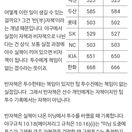
두산
585
584
어떻게 이런 일이 생길 수 있는
걸까요? 그건 '반(半)자책'이라
롯데
503
502
는 개념 때문입니다. 야구에서
SK
529
527
실점이 자책과 비자책으로 나뉜
다는 건 상식. 보통 실점 과정에
NC
503
503
야수 실책이 끼어 있으면 비차
KIA
651
650
잭이 됩니다. 투수에게 책임이
한화
668
666
없는 점수라는 뜻이죠.
반자책은 투수한테는 책임이 있지만 팀 투수진에는 책임이 없는
실점입니다. 그래서 반자책은 선수 개인에게는 자책이지만 팀
투수 기록에서는 자책이 아닙니다.
반자책은 실책이 나온 이닝에서 투수를 바꿨을 때 기록합니다.
야구규칙 10.18(메이저리그 규칙은 10.16)(i)는 "이닝 도중에
투수가 교체될 경우 자책점을 결정할 때 구원투수는 출전하기