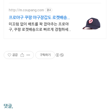
상의 신규 상품 업로드
http://m.coupang.com
광고
프로야구 쿠팡 야구장갑도 로켓배송으
로
미끄럼 없이 배트를 꽉 잡아주는 프로야
구, 쿠팡 로켓배송으로 빠르게 경험하세
요! 부드럽고 편안한 야구장갑, 와우회원
무료배송으로 직접 착용해보세요.
공감
구독하기
댓글,