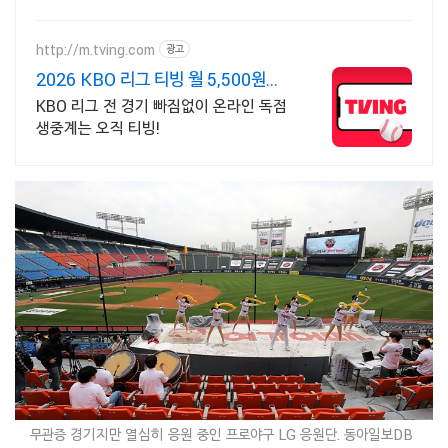
요! 정확한 타격을 원한다면? 안정적인 그
립감의 장갑으로 실력 향상을 도와줘요.
http://m.tving.com
광고
2026 KBO 리그 티빙 월 5,500원부
터
KBO 리그 전 경기 빠짐없이 온라인 독점
생중계는 오직 티빙!
무관증 경기지만 열심히 응원 중인 프로야구 LG 응원단. 동아일보DB