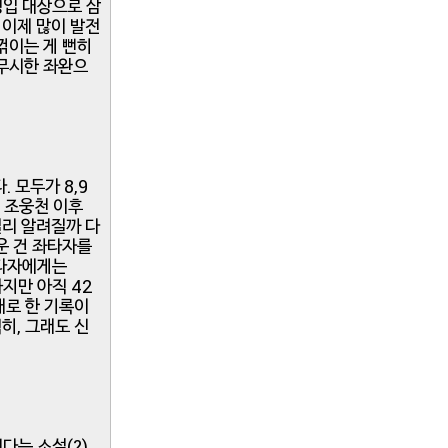
 영입 대상으로 삼
 이제 많이 발전
 꺾이는 게 뻔히
시무시한 좌완으
 모두가 8,9
다. 조웅천 이후
널리 알려질까 다
러운 건 좌타자를
우타자에게는
하지만 아직 42
대로 한 기록이
히, 그래도 신
다는 소설(?)