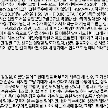
영 선수가 어쩌면 그렇다. 구원으로 나선 경기에서는 46.3이닝, 방어율
, GPA .284의 그저 그런 투수에 지나지 않았다. RSAA는 -3. 하지
 28.3이닝, 방어율 1.59, WHIP 0.88, GPA .169의 특급 성적
번 시즌 선발로 처음 등판했던 7월 27일, 박명환 선수와의 맞대결에서
가장 기억에 남는다. 투수가 마운드에서 내려올 때 기립박수 받는 걸
게 두산과의 경기라면, 그리고 상대 투수가 박명환이었다면 더더욱 그
어 이틀 연속으로 두산을 잡는 쾌거를 이룩한 날이기도 했다. 그래서
나, 하는 생각이 머릿속에 박힌 건지도 모르겠다. 게다가 갑자기 FIP
 건 정말 그것 말고는 설명할 방도가 없다. (정말 없을까? -_-;) 시
기에 강판된 걸 제외하면, 이후 네 경기에서 연속으로 퀄리티 스타
, 장원삼. 이름만 들어도 현대 팬들 배부르게 해주던 세 선수. 그 가운
한 손승락. 하지만 그냥 기대가 너무 컸다고 자위할 수밖에 없는 성적
고, 제구력도 그냥 그렇고, 홈런도 맞을 만큼 맞았다. 그렇다고 위기
. 손승락은 다소 플라이볼 투수다. 하지만 손승락의 현재 구위로 홈
다. 더욱이 수원은 평균 수준이기는 해도, 홈런 발생이 소폭 상승하는
 얼마나 구를지 알 수 없는 일이지만, 현대의 수비진이 상전벽해할
 돌파구는 타구의 인플레이를 최소화하는 수밖에 없다. 그러기 위해서