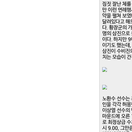
짐짓 잘난 체를
만 이런 연례행
약을 펼쳐 보였
달려있다고 해도
다. 황장군의 
명의 삼진으로 돌
이다. 하지만 
이기도 했는데,
삼진이 수비진의
치는 모습이 간
노환수 선수는 좌타
인을 각각 허용했
이상열 선수의 
마운드에 오른 
로 최정상급 수
시 9.00, 그