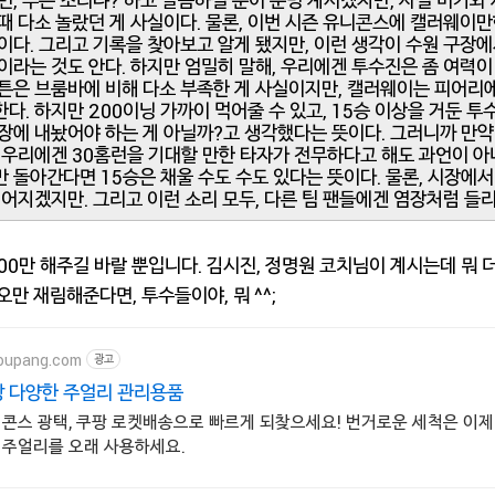
면, 무슨 소리냐? 하고 말씀하실 분이 분명 계시겠지만, 사실 미키
때 다소 놀랐던 게 사실이다. 물론, 이번 시즌 유니콘스에 캘러웨이
이다. 그리고 기록을 찾아보고 알게 됐지만, 이런 생각이 수원 구장
이라는 것도 안다. 하지만 엄밀히 말해, 우리에겐 투수진은 좀 여력이
튼은 브룸바에 비해 다소 부족한 게 사실이지만, 캘러웨이는 피어리
다. 하지만 200이닝 가까이 먹어줄 수 있고, 15승 이상을 거둔 투수
장에 내놨어야 하는 게 아닐까?고 생각했다는 뜻이다. 그러니까 만
 우리에겐 30홈런을 기대할 만한 타자가 전무하다고 해도 과언이 아
 돌아간다면 15승은 채울 수도 수도 있다는 뜻이다. 물론, 시장에
떨어지겠지만. 그리고 이런 소리 모두, 다른 팀 팬들에겐 염장처럼 들
2000만 해주길 바랄 뿐입니다. 김시진, 정명원 코치님이 계시는데 뭐 더
오만 재림해준다면, 투수들이야, 뭐 ^^;
oupang.com
광고
 다양한 주얼리 관리용품
니콘스 광택, 쿠팡 로켓배송으로 빠르게 되찾으세요! 번거로운 세척은 이제
 주얼리를 오래 사용하세요.