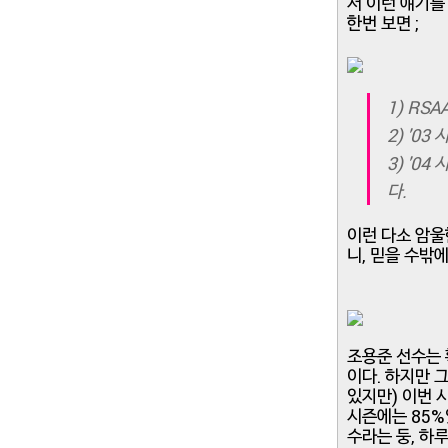
서 이런 얘기를
한번 보면 ;
1) RS
2) '0
3) '0
다.
이런 다소 암울
니, 믿을 수밖에
조용준 선수는 
이다. 하지만 
있지만) 이번 시
시즌에는 85%
수라는 둥, 하