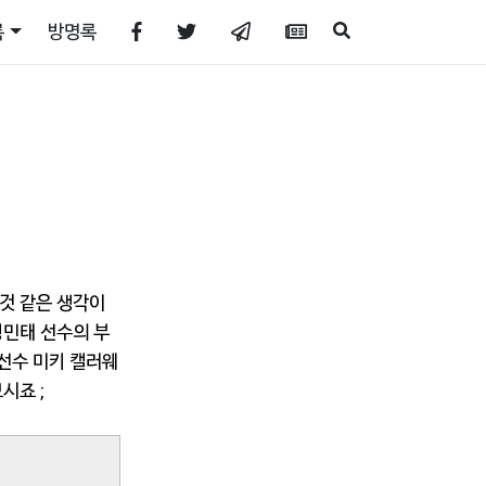
록
방명록
것 같은 생각이
정민태 선수의 부
 선수 미키 캘러웨
시죠 ;