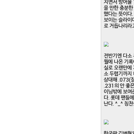
지면서 방어율 1
을 만한 충분한 
했다는 뜻이다.
보이는 슬라이더
로 거듭나리라고
전반기엔 다소 
월에 나온 기록이다
실로 오랜만에 
소 두렵기까지 
상대해 .073(
.231의 안 좋
이닝밖에 보여준
다. 롯데 팬들
난다. ^_^ 칭
한국판 김병현?