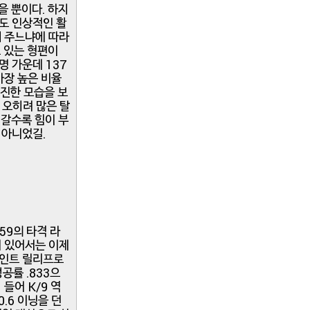
을 뿐이다. 하지
무도 인상적인 활
해 주느냐에 따라
 있는 형편이
명 가운데 137
가장 높은 비율
부진한 모습을 보
 오히려 많은 탈
 갈수록 힘이 부
 아니었길.
359의 타격 라
 데 있어서는 이제
포인트 릴리프로
공률 .833으
들어 K/9 역
.6 이닝을 던