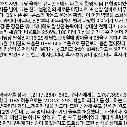
 해보자면, 그냥 올해도 유니콘스에서 나온 또 한명의 MIP 한명이었
사를 넘어, 그는 현대 불펜진의 새로운 마당쇠로 또 선발 알바로 너
다. '06 시즌 유니콘스의 마운드 운용은 황장군이 어떤 역할을 소화
 과언이 아니다. 선발부터 마무리까지 벌써 다양한 이야기가 오가고
가장 큰 장점은 뭐니뭐니해도 탈삼진 능력이다. 상대한 전체 타자 535
려 세웠다. 비율로는 25.6%, 100 이닝 이상을 던진 투수 가운데 
9이닝당 탈삼진이 13.29에 달했던 5월에 방어율 4.98을 기록하며 
 5월 수비진의 도움은 DER .653 수준으로 평균보다 훨씬 떨어졌다.
 집중력을 저하시킨 걸까? -_-; 그리고 9월에 회복됐다고는 하지만
간히 발견되기도 했던 게 사실이다. 혹사 후유증이 없길, 아니 혹사가
자를 상대로 .211/ .284/ .342, 우타자에게는 .275/ .359/ .
다. GPA 허용으로는 .213 vs .292, 확실히 좌타자를 상대하는
빈자리가 거의 느껴지지 않을 정도다. 또한 칭찬해 주고 싶은 건 원
12번 가운데, 단 두 명의 타자에게만 출루를 허용했다는 사실이다. 성
치다. 피안타는 하나도 없었고, 두 번 모두 볼넷이었다. 게다가 후반기 
만큼 자기 구위에 자신감이 붙었는지도 모르겠다. 또한 삼성을 상대로 10