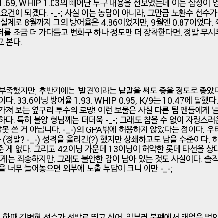
.69, WHIP 1.03의 빼어난 투구 내용을 선보였는데 이는 삼성이
요건이 되겠다. -_-; 사실 이는 농담이 아니라, 그만큼 노환수 선수가
 실제로 8월까지 그의 방어율은 4.86이었지만, 9월엔 0.87이었다.
를 조금 더 가다듬고 변화구 하나 정도만 더 장착한다면, 정말 무
 본다.
부족했지만, 후반기에는 '발견'이라는 낱말을 써도 좋을 정도로 좋았다.
. 33.6이닝 방어율 1.93, WHIP 0.95, K/9는 10.47에 달했
가져 보는 옆구리 투수의 로망! 이런 보물은 사실 다른 팀 팬들에게 
하다. 특히 불양 형님께는 더더욱 -_-; 그래도 참을 수 없이 자랑스
잘못 쓴 거 아닙니다. -_-)의 GPA밖에 허용하지 않았다는 점이다. 
은 (정말? -_-) 성적을 올리긴(?) 했지만 상쇄하고도 남을 수준이다. 
 게 없다. 그리고 42이닝 가운데 13이닝이 허약한 롯데 타선을 상
에게는 죄송하지만, 그래도 불안한 감이 남아 있는 것도 사실이다. 솔직
찬을 너무 늘어놓으면 외부에 노출 부담이 크니 이만 -_-;
 한때 김병현 선수가 선발로 뛰고 싶어, 일부러 불펜에서 태업을 벌인