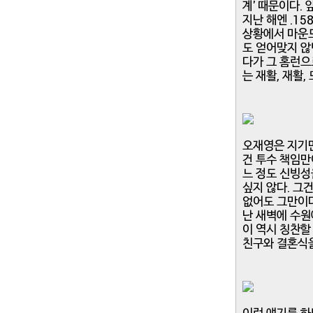
계' 때문이다.
지난 해엔 .15
상황에서 마운드
도 얻어맞지 않
다가 그 홈런으
는 재활, 재활,
오재영은 지기만
건 투수 책임만
느 정도 신빙성
싶지 않다. 그
없어도 그만이다
난 새벽에 수원
이 역시 칭찬할
친구와 결혼식을