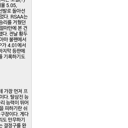
 5.05,
만 선발로 돌아선
이었다. RSAA는
 승리를 거뒀던
 얼마만에 본 건
랬다. 전날 황두
 아마 불펜에서
가 4.01에서
즌 마지막 등판에
트를 기록하기도
데 가장 먼저 프
이다. 탈삼진 능
관리 능력이 뛰어
런을 피하기란 쉬
 구장이다. 게다
 리도 만무하기
는 결정구를 완