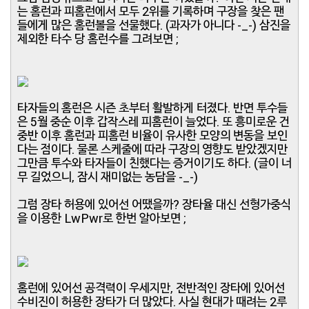
는 홈런과 피홈런에서 모두 2위를 기록하며 구장을 찾은 팬
들에게 많은 홈런볼을 선물했다. (과자가 아니다 -_-) 삼진을
제외한 타수 당 홈런수를 그려보면 ;
타자들의 홈런은 시즌 초부터 활발하게 터졌다. 반면 투수들
은 5월 중순 이후 갑작스레 피홈런이 늘었다. 또 흥미로운 건
중반 이후 홈런과 피홈런 비율이 유사한 모양의 변동을 보인
다는 점이다. 물론 스케줄에 따라 구장의 영향도 받았겠지만
그만큼 투수와 타자들이 친했다는 증거이기도 하다. (글이 너
무 길었으니, 잠시 재미없는 농담을 -_-)
그럼 장타 허용에 있어선 어땠을까? 장타율 대신 선형가중식
을 이용한 LwPwr로 한번 알아보면 ;
홈런에 있어선 공격력이 우세지만, 전반적인 장타에 있어선
수비진이 허용한 장타가 더 많았다. 사실 현대가 때려는 2루