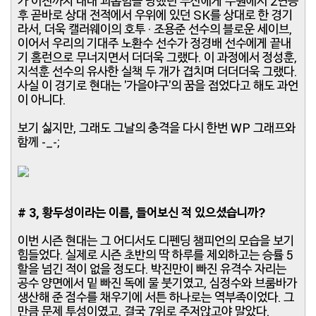
가 이전까지 내내 괴롭힘을 당했던 두산에게 수원에서 2연승
후 곧바로 상대 전적에서 우위에 있던 SK를 상대로 한 경기
라서, 더욱 캘러웨이의 호투 · 조용준 선수의 블로운 세이브,
이어서 우리의 기대주 노환수 선수가 정경배 선수에게 끝내
기 홈런으로 무너지면서 더더욱 그랬다. 이 과정에서 정성훈,
지석훈 선수의 유사한 실책 두 개가 겹치며 더더더욱 그랬다.
사실 이 경기로 현대는 '가을야구'의 꿈을 접었다고 해도 과언
이 아니다.
보기 싫지만, 그래도 그날의 충격을 다시 한번 WP 그래프와
함께 -_-;
# 3, 황두성이라는 이름, 들어보신 적 있으셨습니까?
이번 시즌 현대는 그 어디서도 디펜딩 챔피언의 모습을 보기
힘들었다. 실제로 시즌 초반의 딱 하루를 제외하고는 승률 5
할을 넘긴 적이 없을 정도다. 박진만이 빠진 유격수 자리는
공수 양면에서 밑 빠진 독에 물 붓기였고, 심정수와 브룸바가
생산해 준 점수를 채우기에 서튼 하나로는 역부족이었다. 그
만큼 문제 투성이였고, 결국 7위로 주저앉고야 말았다.