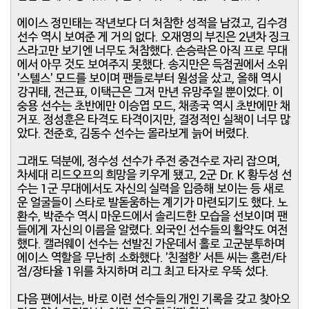
에이스 정민태는 작년보다 더 처참한 성적을 남겼고, 김수경
선수 역시 보여준 게 거의 없다. 오재영의 부진은 2년차 징크
스라고만 보기엔 너무도 처참했다. 손승락은 아직 프로 무대
에서 아무 것도 보여주지 못했다. 송지만은 득점권에서 소위
'스텔스' 모드를 보이며 팬들로부터 원성을 샀고, 올해 역시
강귀태, 전근표, 이택근은 그저 만년 유망주일 뿐이었다. 이
숭용 선수는 초반에만 이승엽 모드, 채종국 역시 초반에만 채
거포. 정성훈은 타격도 타격이지만, 결정적인 실책이 너무 많
았다. 전준호, 김동수 선수는 몰라보게 늙어 버렸다.
그래도 덕분에, 정수성 선수가 주전 중견수로 자리 잡으며,
차세대 리드오프의 희망을 키우게 됐고, 2군 Dr. K 황두성 선
수는 1군 무대에서도 자신의 실력을 입증해 보이는 등 새로
운 얼굴들이 스타로 발돋움하는 계기가 마련되기도 했다. 노
환수, 박준수 역시 마운드에서 솔리드한 모습을 선보이며 팬
들에게 자신의 이름을 알렸다. 외국인 선수들의 활약도 여전
했다. 캘러웨이 선수는 선발진 가운데서 홀로 고군분투하며
에이스 역할을 무난히 소화했다. '친절한' 서튼 씨는 홈런/타
점/장타율 1위를 차지하며 리그 최고 타자로 우뚝 섰다.
다음 편에서는, 바로 이런 선수들의 개인 기록을 갖고 찾아오