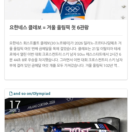
요한네스 클레보 = 겨울 올림픽 첫 6관왕
요한네스 회스프롤트 클레보(30·노르웨이)가 2026 밀라노-코르티나담페초 겨
울 올림픽 여섯 번째 금메달을 목에 걸었습니다. 클레보는 21일 이탈리아 테세
로에서 열린 이번 대회 크로스컨트리 스키 남자 50㎞ 매스스타트에서 2시간 6
분 44초 8로 우승을 차지했습니다. 그러면서 이번 대회 크로스컨트리 스키 남자
부에 걸려 있던 금메달 여섯 개를 모두 가져갔습니다. 겨울 올림픽 102년 역사
상 한 대회에서 6관왕에 오른 선수는 클레보가 처음입니다. 이전에는 1980 레
이크플래시드 대회 때 스피드스케이팅 금메달 5개를 모두 차지한 에릭 하이든
(68·미국)이 이 부문 기록 보유자였습니다. 클레보는 이와 동시에 이미 자신이
보유하고 있던 겨울 올림픽 통산 최다 금메달 획득 기록도 11개로 늘렸습니다.
여름 대회를 ..
and so on/Olympiad
17
2026. 2.