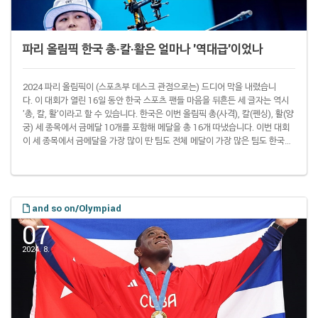
파리 올림픽 한국 총·칼·활은 얼마나 '역대급'이었나
2024 파리 올림픽이 (스포츠부 데스크 관점으로는) 드디어 막을 내렸습니
다. 이 대회가 열린 16일 동안 한국 스포츠 팬들 마음을 뒤흔든 세 글자는 역시
'총, 칼, 활'이라고 할 수 있습니다. 한국은 이번 올림픽 총(사격), 칼(펜싱), 활(양
궁) 세 종목에서 금메달 10개를 포함해 메달을 총 16개 따냈습니다. 이번 대회
이 세 종목에서 금메달을 가장 많이 딴 팀도 전체 메달이 가장 많은 팀도 한국입
니다. ▌파리 올림픽 사격, 펜싱, 양궁 합산 성적 톱 5 팀 금 은 동 합계 한
국 10 5 1 16 중국 5 3 3 11 미국 3 5 3 11 이탈리아 2 5 2 9 일본 2 1 2 5 그
렇다면 이 성적은 얼마나 '역대급'이라고 할 수 있을까요? '현대 양궁'이 올림픽
정식 종목이 된 건 1972 뮌헨..
and so on/Olympiad
07
2024. 8.