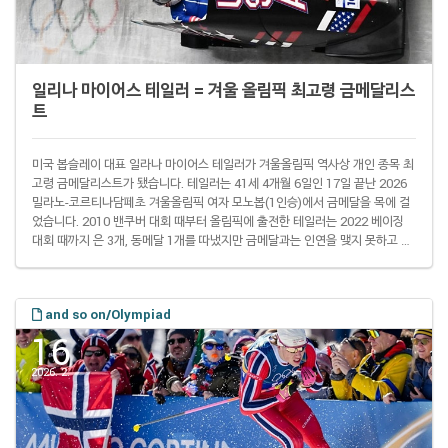
일리나 마이어스 테일러 = 겨울 올림픽 최고령 금메달리스
트
미국 봅슬레이 대표 일라나 마이어스 테일러가 겨울올림픽 역사상 개인 종목 최
고령 금메달리스트가 됐습니다. 테일러는 41세 4개월 6일인 17일 끝난 2026
밀라노-코르티나담페초 겨울올림픽 여자 모노봅(1인승)에서 금메달을 목에 걸
었습니다. 2010 밴쿠버 대회 때부터 올림픽에 출전한 테일러는 2022 베이징
대회 때까지 은 3개, 동메달 1개를 따냈지만 금메달과는 인연을 맺지 못하고 있
었습니다. 그러나 이날까지 이탈리아 코르티나 슬라이딩센터에서 열린 이번 대
회 1~4차 시기 합계 3분 57초 93으로 1위를 차지했습니다. 3차 시기까지는 라
우라 놀테(28·독일)에 0.15초 뒤진 2위였지만 최종 4차 시기에서 0.04초 차 역
and so on/Olympiad
전에 성공했습니다. 그러면서 4전 5기 끝에 개인 첫 올림픽 금메달을 차지했습..
16
2026. 2.