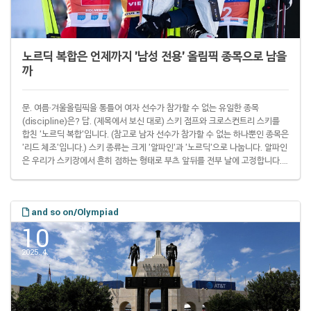
노르딕 복합은 언제까지 '남성 전용' 올림픽 종목으로 남을
까
문. 여름·겨울올림픽을 통틀어 여자 선수가 참가할 수 없는 유일한 종목
(discipline)은? 답. (제목에서 보신 대로) 스키 점프와 크로스컨트리 스키를
합친 '노르딕 복합'입니다. (참고로 남자 선수가 참가할 수 없는 하나뿐인 종목은
'리드 체조'입니다.) 스키 종류는 크게 '알파인'과 '노르딕'으로 나눕니다. 알파인
은 우리가 스키장에서 흔히 접하는 형태로 부츠 앞뒤를 전부 날에 고정합니다.
노르딕은 부츠 앞부분은 날에 고정하지면 뒤꿈치는 떨어뜨립니다. 알파인은 눈
덮인 알프스 산맥을 타고 내려오면서, 노르딕은 북유럽 설원을 달리면서 발전해
이런 이름이 붙었습니다. 노르딕 스키를 신고 하는 두 종목을 합친 노르딕복합
and so on/Olympiad
은 제1회 샤모니 대회(1924년) 때부터 겨울올림픽과 함께 한 유서 깊은 종목입
니다..
10
2025. 4.