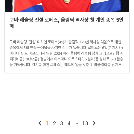
쿠바 레슬링 전설 로페스, 올림픽 역사상 첫 개인 종목 5연
패
쿠바 레슬링 '전설' 미하인 로페스(42)가 올림픽 128년 역사상 처음으로 개인
종목에서 5회 연속 금메달을 차지한 선수가 됐습니다. 로페스는 6일(현지시간)
아레나 샹 드 마르스에서 열린 2024 파리 올림픽 레슬링 남자 그레코로만형 슈
퍼헤비급(130kg급) 결승에서 야스마니 아코스타(36·칠레)를 상대로 6-0 완승
을 거뒀습니다. 경기를 마친 로페스는 매트에 입을 맞춘 뒤 레슬링화를 남겨두
고 경기장을 빠져나갔습니다. 그러고는 "매트 위에 내 인생의 일부이자 꿈을 남
겨둔 것"이라며 은퇴를 선언했습니다. 개인 첫 올림픽 무대였던 2004년 아테네
대회 때는 8강에서 탈락했던 로페스는 2008 베이징(北京) 대회 때 처음으로
금메달을 목에 걸었습니다. 그리고 2012 런던 대회 때도 2회 연속 우승에 성..
1
2
3
4
···
13