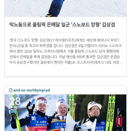
막노동으로 올림픽 은메달 일군 '스노보드 맏형' 김상겸
'한국 스노보드 맏형' 김상겸(37·하이원리조트)에게는 세상에 태어나서 보낸 1
만3523일 중 최고의 하루였을 겁니다. 김상겸은 8일 이탈리아 리비뇨 스노파크
에서 열린 2026 밀라노-코르티나담페초 겨울 올림픽 스노보드 남자 평행대회
전에서 은메달을 목에 걸었습니다. 이날 예선을 8위로 통과한 김상겸은 준결승
까지 승승장구했지만 결승에서 벤야민 카를(41·오스트리아)에게 0.19초 뒤졌
습니다. 스노보드 평행 종목은 예선을 통해 토너먼트 진출자를 가려낸 뒤 16강
부터 일대일 대결을 펼쳐 이기는 선수가 다음 라운드에 진출하는 방식으로 우승
자를 가립니다. 김상겸은 2014 소치 대회 때부터 올림픽에 네 번 출전했으며
2018 평창 대회 때 15위가 이전 최고 성적이었습니다. 충남 태안군 안면도에서
태어난 김상겸은..
and so on/Olympiad
28
2026. 1.