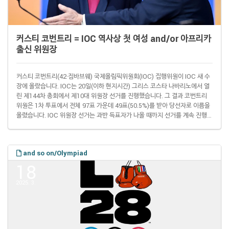
커스티 코번트리 = IOC 역사상 첫 여성 and/or 아프리카
출신 위원장
커스티 코번트리(42·짐바브웨) 국제올림픽위원회(IOC) 집행위원이 IOC 새 수
장에 올랐습니다. IOC는 20일(이하 현지시간) 그리스 코스타 나바리노에서 열
린 제144차 총회에서 제10대 위원장 선거를 진행했습니다. 그 결과 코번트리
위원은 1차 투표에서 전체 97표 가운데 49표(50.5%)를 받아 당선자로 이름을
올렸습니다. IOC 위원장 선거는 과반 득표자가 나올 때까지 선거를 계속 진행하
는데 코번트리 위원이 단번에 당선을 확정한 것. 이번 IOC 위원장 선거에는 역
대 최다인 7명이 출마한 상태였습니다. ▌제10대 국제올림픽위원회(IOC) 위원
장 투표 결과 직책 득표 커스티 코번트리 IOC 집행위원 49 후안 안토니오 사마
and so on/Olympiad
란치 주니어 IOC 부위원장 28 서배스천 코 세계육상연맹(WA) 회장 ..
18
2025. 3.