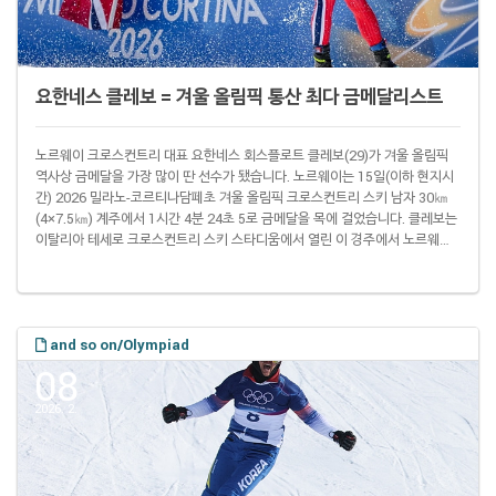
요한네스 클레보 = 겨울 올림픽 통산 최다 금메달리스트
노르웨이 크로스컨트리 대표 요한네스 회스플로트 클레보(29)가 겨울 올림픽
역사상 금메달을 가장 많이 딴 선수가 됐습니다. 노르웨이는 15일(이하 현지시
간) 2026 밀라노-코르티나담페초 겨울 올림픽 크로스컨트리 스키 남자 30㎞
(4×7.5㎞) 계주에서 1시간 4분 24초 5로 금메달을 목에 걸었습니다. 클레보는
이탈리아 테세로 크로스컨트리 스키 스타디움에서 열린 이 경주에서 노르웨이
대표팀 마지막 주자로 나서 금메달 획득에 힘을 보탰습니다. 앞서 20 ㎞(10㎞
+10㎞) 스키애슬론과 스프린트, 10㎞ 프리스타일에서도 금메달을 목에 걸었
던 클레보는 이번 대회 첫 4관왕 타이틀을 따냈습니다. 그러면서 2018 평창 대
회(3개)와 2022 베이징 대회(2개)를 합쳐 올림픽 금메달을 총 9개 차지하게 됐
습니다..
and so on/Olympiad
08
2026. 2.