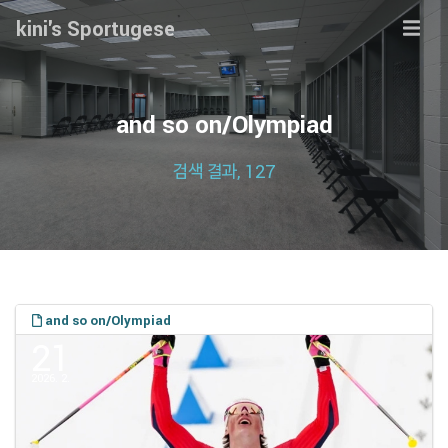
kini's Sportugese
and so on/Olympiad
검색 결과, 127
and so on/Olympiad
21
2026. 2.