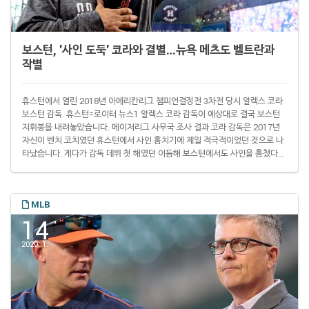
보스턴, '사인 도둑' 코라와 결별…뉴욕 메츠도 벨트란과
작별
휴스턴에서 열린 2018년 아메리칸리그 챔피언결정전 3차전 당시 알렉스 코라
보스턴 감독. 휴스턴=로이터 뉴스1 알렉스 코라 감독이 예상대로 결국 보스턴
지휘봉을 내려놓았습니다. 메이저리그 사무국 조사 결과 코라 감독은 2017년
자신이 벤치 코치였던 휴스턴에서 사인 훔치기에 제일 적극적이었던 것으로 나
타났습니다. 게다가 감독 데뷔 첫 해였던 이듬해 보스턴에서도 사인을 훔쳤다는
의심을 받고 있는 상황입니다. 보스턴은 “구단과 코라 감독이 결별하기로 서로
합의했다고”고 14일(이하 현지시간) 발표했습니다. Statement from the
Boston #RedSox and Alex Cora: pic.twitter.com/qXsUhSobSy—
MLB
Red Sox (@RedSox) January 15, 2020 구..
14
2020. 1.