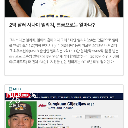
2억 달러 사나이 옐리치, 연금으로는 얼마나?
크리스티안 옐리치. 밀워키 홈페이지 크리스티안 옐리치(29)는 '연금'으로 얼마
를 받을까요? 5일(이하 현지시간) '디어슬레틱' 등에 따르면 2018년 내셔널리
그 최우수선수(MVP) 출신인 옐리치는 2억1500만 달러(약 2565억 원)를 받는
조건으로 소속팀 밀워키와 9년 연장 계약에 합의했습니다. 2010년 신인 지명회
의(드래프트) 때 전체 23순위 지명을 받은 옐리치는 2015년 데뷔 팀이던 마이
애미와 총액 4957만 달러에 7년 계약을 맺었으며 아직 계약이 2년 남아 있는
상태였습니다. 이 계약에 따라 2018년 트레이드 이후 몸담고 있는 밀워키로부
터 올해는 1250만 달러, 내년에는 1400만 달러를 받을 예정이었습니다. 이번
계약은 이 2년 계약은 그대로 가져가고 이후 2022년부터 2028년..
MLB
25
2020. 2.