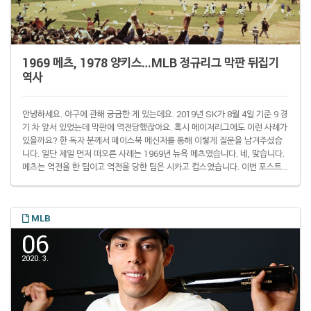
1969 메츠, 1978 양키스…MLB 정규리그 막판 뒤집기
역사
안녕하세요. 야구에 관해 궁금한 게 있는데요. 2019년 SK가 8월 4일 기준 9 경
기 차 앞서 있었는데 막판에 역전당했잖아요. 혹시 메이저리그에도 이런 사례가
있을까요? 한 독자 분께서 페이스북 메신저를 통해 이렇게 질문을 남겨주셨습
니다. 일단 제일 먼저 떠오른 사례는 1969년 뉴욕 메츠였습니다. 네, 맞습니다.
메츠는 역전을 한 팀이고 역전을 당한 팀은 시카고 컵스였습니다. 이번 포스트
에서는 이 사례부터 시작해 메이저리그 페넌트레이스에서 극적인 역전 우승을
일궈낸 알아보도록 하겠습니다. 어메이징 메츠(Amazing' Mets) 1969년 7월
9일 경기에서 뉴욕 메츠 선발 톰 시버가 시카고 컵스를 노히트로 막고 있는 모
MLB
습. 동아일보DB 컵스는 이해 8월 4일(이하 현지시간) 기준으로 메츠에 7.5..
06
2020. 3.