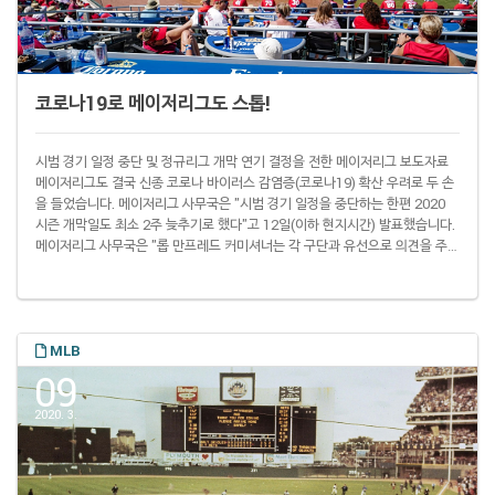
코로나19로 메이저리그도 스톱!
시범 경기 일정 중단 및 정규리그 개막 연기 결정을 전한 메이저리그 보도자료
메이저리그도 결국 신종 코로나 바이러스 감염증(코로나19) 확산 우려로 두 손
을 들었습니다. 메이저리그 사무국은 "시범 경기 일정을 중단하는 한편 2020
시즌 개막일도 최소 2주 늦추기로 했다"고 12일(이하 현지시간) 발표했습니다.
메이저리그 사무국은 "롭 만프레드 커미셔너는 각 구단과 유선으로 의견을 주고
받았으며 메이저리그 선수 노동조합과도 협의를 거친 뒤 이 같이 결정했다"고
설명했습니다. 이어 현재 상황을 '국가적 위기(the national emergency)'라
고 규정한 뒤 "선수와 구단 관계자 그리고 수백만 팬들 건강과 안전을 고려해 리
그 중단을 결정했다"고 덧붙였습니다. 메이저리그 사무국은 당장 이날 열릴 예
정..
MLB
09
2020. 3.