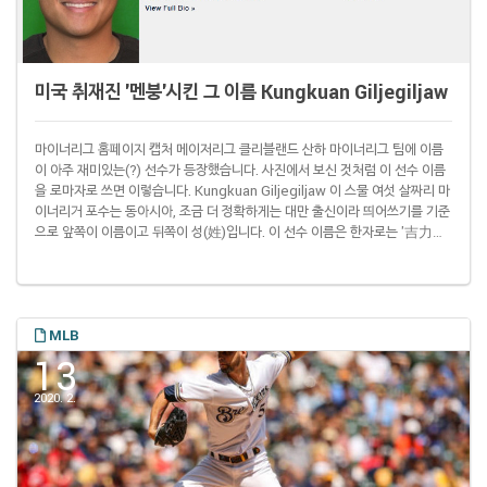
미국 취재진 '멘붕'시킨 그 이름 Kungkuan Giljegiljaw
마이너리그 홈페이지 캡처 메이저리그 클리블랜드 산하 마이너리그 팀에 이름
이 아주 재미있는(?) 선수가 등장했습니다. 사진에서 보신 것처럼 이 선수 이름
을 로마자로 쓰면 이렇습니다. Kungkuan Giljegiljaw 이 스물 여섯 살짜리 마
이너리거 포수는 동아시아, 조금 더 정확하게는 대만 출신이라 띄어쓰기를 기준
으로 앞쪽이 이름이고 뒤쪽이 성(姓)입니다. 이 선수 이름은 한자로는 '吉力吉
撈鞏冠'이라고 쓰고 /지리지라오공관/처럼 읽습니다. 지리지아로공관 트위터
이 선수는 원래 지난해까지는 주리런(朱立人)이라는 중국식 이름을 썼습니다.
그러다가 지난해 12월 새로 선수 등록을 하면서 원래 집에서 쓰는 이름을 적어
냈습니다. 집에서는 주리런이라는 중국식 이름을 쓰지 않는 건 그가 한족(漢族)
이 아니라 파이..
MLB
13
2020. 2.