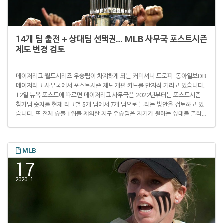
14개 팀 출전 + 상대팀 선택권… MLB 사무국 포스트시즌
제도 변경 검토
메이저리그 월드시리즈 우승팀이 차지하게 되는 커미셔너 트로피. 동아일보DB
메이저리그 사무국에서 포스트시즌 제도 개편 카드를 만지작 거리고 있습니다.
12일 뉴욕 포스트에 따르면 메이저리그 사무국은 2022년부터는 포스트시즌
참가팀 숫자를 현재 리그별 5개 팀에서 7개 팀으로 늘리는 방안을 검토하고 있
습니다. 또 전체 승률 1위를 제외한 지구 우승팀은 자기가 원하는 상대를 골라
와일드카드 결정전을 치르게 하는 방안도 검토 중입니다. 네, 메이저리그 선수
노동조합 동의를 얻어 진짜 개편안을 도입하게 되면 리그 전체 승률 1위팀만 디
비전 시리즈로 직행합니다. 나머지 지구 우승팀은 먼저 와일드카드 결정전을 치
MLB
러야 합니다. 대신 이 두 팀은 성적에 따라 와일드 카드 결정전 파트너를 고를 수
있는 권한을 얻습니다..
17
2020. 1.