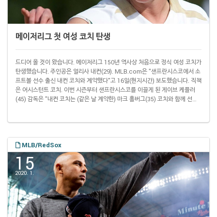
메이저리그 첫 여성 코치 탄생
드디어 올 것이 왔습니다. 메이저리그 150년 역사상 처음으로 정식 여성 코치가
탄생했습니다. 주인공은 얼리사 내컨(29). MLB.com은 "샌프란시스코에서 소
프트볼 선수 출신 내컨 코치와 계약했다"고 16일(현지시간) 보도했습니다. 직책
은 어시스턴트 코치. 이번 시즌부터 샌프란시스코를 이끌게 된 게이브 케플러
(45) 감독은 "내컨 코치는 (같은 날 계약한) 마크 홀버그(35) 코치와 함께 선수
모두가 자기 기량을 최대한 발휘할 수 있도록 클럽하우스 문화를 만들어 가는
데 도움을 주게 된다"고 설명했습니다. 그러니까 경기 중에 유니폼을 입고 더그
아웃에 앉아 있는 자리는 아닙니다. 이날 두 코치가 코칭스태프에 합류하면서
샌프란시스코는 메이저리그 팀에 코치를 총 13명 두게 됐습니다. 메이저리그
규정에 따..
MLB/RedSox
15
2020. 1.