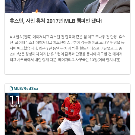
휴스턴, 사인 훔쳐 2017년 MLB 챔피언 됐다!
A J 힌치(왼쪽) 메이저리그 휴스턴 전 감독과 같은 팀 제프 르나우 전 단장. 휴스
턴=로이터 뉴스1 메이저리그 휴스턴이 A J 힌치 감독과 제프 르나우 단장을 동
시에 해고했습니다. 최근 3년 동안 두 차례 팀을 월드시리즈로 이끌었고 그 중
2017년은 정상까지 차지한 휴스턴이 감독과 단장을 동시에 해고한 건 메이저
리그 사무국에서 내린 징계 때문. 메이저리그 사무국은 13일(이하 현지시간) 두
인물에게 1년 자격정치 처분을 내렸습니다. 이미 '휴스턴, 사인 훔쳐 2017년
MLB 챔피언 됐다?' 포스트에 남겼던 것처럼 사인 훔치기가 문제였습니다.
2017년 휴스턴에서 뛰었던 마이크 파이어스(35·현 오클랜드) 등은 지난해 11
월 12일 '디 어슬레틱'에 휴스턴 선수단이 조직적으로 사인을 훔쳤다고 털어놓
았..
MLB/RedSox
11
2020. 1.