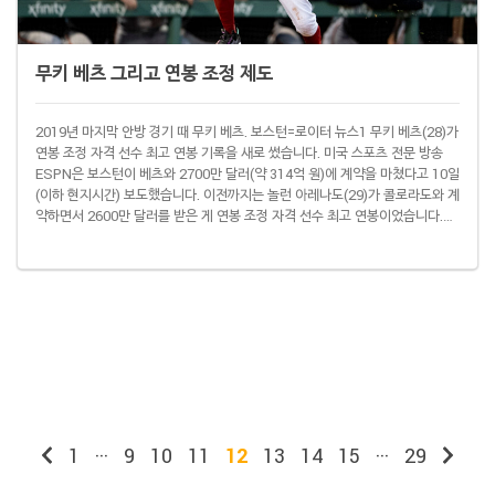
무키 베츠 그리고 연봉 조정 제도
2019년 마지막 안방 경기 때 무키 베츠. 보스턴=로이터 뉴스1 무키 베츠(28)가
연봉 조정 자격 선수 최고 연봉 기록을 새로 썼습니다. 미국 스포츠 전문 방송
ESPN은 보스턴이 베츠와 2700만 달러(약 314억 원)에 계약을 마쳤다고 10일
(이하 현지시간) 보도했습니다. 이전까지는 놀런 아레나도(29)가 콜로라도와 계
약하면서 2600만 달러를 받은 게 연봉 조정 자격 선수 최고 연봉이었습니다.
2018년 아메리칸리그 최우수선수(MVP) 출신인 베츠는 올해도 150경기에 나
서 OPS .914로 쏠쏠한 활약을 선보였습니다. 그러나 정규리그 막바지부터 '보
스턴에서 베츠를 트레이드 할 것'이라는 소문이 무성했습니다. 베츠는 2020 시
즌을 마치면 자유계약선수(FA) 자격을 얻습니다. '총알' 부족으로 ..
1
···
9
10
11
12
13
14
15
···
29